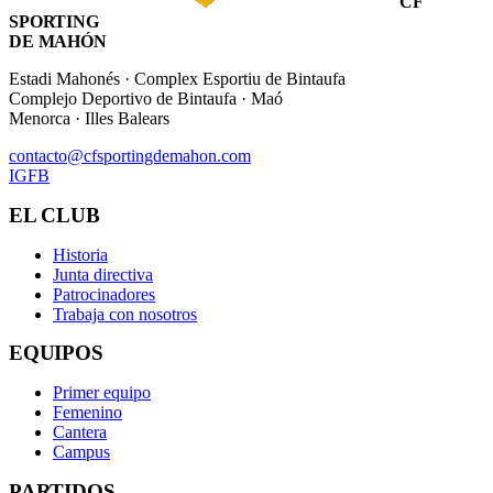
CF
SPORTING
DE MAHÓN
Estadi Mahonés · Complex Esportiu de Bintaufa
Complejo Deportivo de Bintaufa · Maó
Menorca · Illes Balears
contacto@cfsportingdemahon.com
IG
FB
EL CLUB
Historia
Junta directiva
Patrocinadores
Trabaja con nosotros
EQUIPOS
Primer equipo
Femenino
Cantera
Campus
PARTIDOS