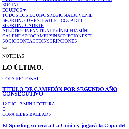
SOCIAL
EQUIPOS
▼
TODOS LOS EQUIPOS
REGIONAL
JUVENIL
SPORTING
JUVENIL ATLÉTICO
CADETE
SPORTING
CADETE
ATLÉTICO
INFANTIL
ALEVÍN
BENJAMÍN
CALENDARIO
CAMPUS
INSCRIPCIONES
EL
SOCIO
CONTACTO
INSCRIPCIONES
NOTICIAS
LO ÚLTIMO.
COPA REGIONAL
TÍTULO DE CAMPEÓN POR SEGUNDO AÑO
CONSECUTIVO
12 DIC
· 3 MIN LECTURA
C
COPA ILLES BALEARS
El Sporting supera a La Unión y jugará la Copa del