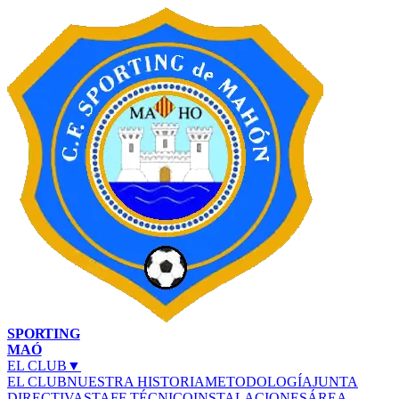
SPORTING
MAÓ
EL CLUB
▼
EL CLUB
NUESTRA HISTORIA
METODOLOGÍA
JUNTA
DIRECTIVA
STAFF TÉCNICO
INSTALACIONES
ÁREA