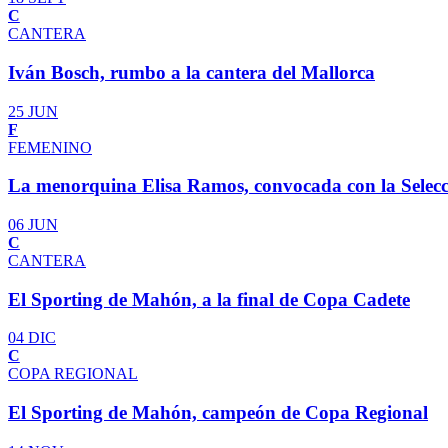
C
CANTERA
Iván Bosch, rumbo a la cantera del Mallorca
25 JUN
F
FEMENINO
La menorquina Elisa Ramos, convocada con la Selec
06 JUN
C
CANTERA
El Sporting de Mahón, a la final de Copa Cadete
04 DIC
C
COPA REGIONAL
El Sporting de Mahón, campeón de Copa Regional