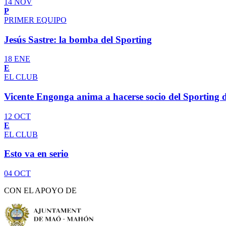
14 NOV
P
PRIMER EQUIPO
Jesús Sastre: la bomba del Sporting
18 ENE
E
EL CLUB
Vicente Engonga anima a hacerse socio del Sporting
12 OCT
E
EL CLUB
Esto va en serio
04 OCT
CON EL APOYO DE