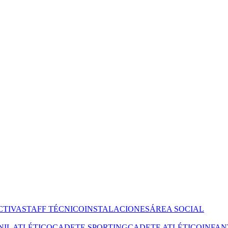
CTIVA
STAFF TÉCNICO
INSTALACIONES
ÁREA SOCIAL
NIL ATLÉTICO
CADETE SPORTING
CADETE ATLÉTICO
INFAN