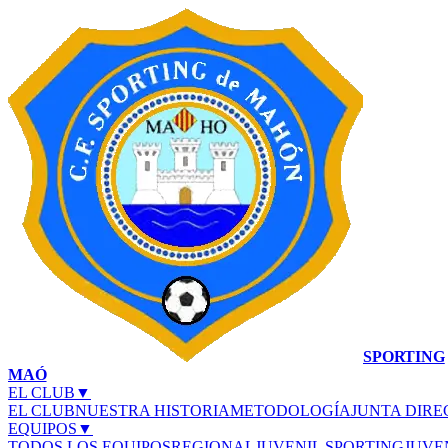
SPORTING
MAÓ
EL CLUB
▼
EL CLUB
NUESTRA HISTORIA
METODOLOGÍA
JUNTA DIRE
EQUIPOS
▼
TODOS LOS EQUIPOS
REGIONAL
JUVENIL SPORTING
JUVE