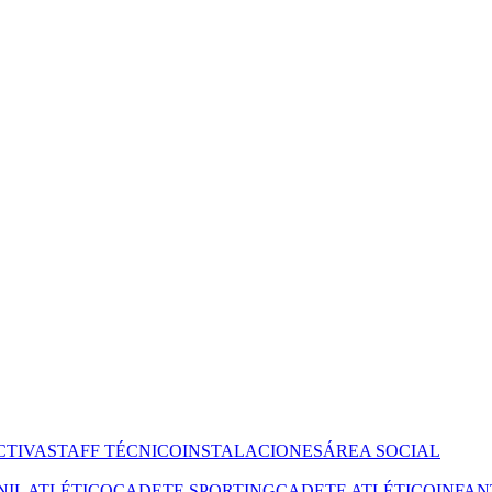
CTIVA
STAFF TÉCNICO
INSTALACIONES
ÁREA SOCIAL
NIL ATLÉTICO
CADETE SPORTING
CADETE ATLÉTICO
INFAN