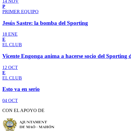
14 NOV
P
PRIMER EQUIPO
Jesús Sastre: la bomba del Sporting
18 ENE
E
EL CLUB
Vicente Engonga anima a hacerse socio del Sporting
12 OCT
E
EL CLUB
Esto va en serio
04 OCT
CON EL APOYO DE