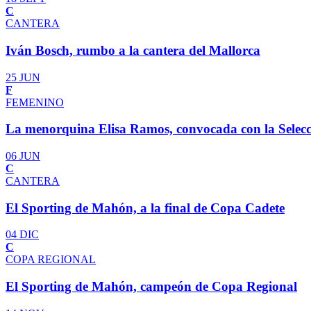
C
CANTERA
Iván Bosch, rumbo a la cantera del Mallorca
25 JUN
F
FEMENINO
La menorquina Elisa Ramos, convocada con la Selec
06 JUN
C
CANTERA
El Sporting de Mahón, a la final de Copa Cadete
04 DIC
C
COPA REGIONAL
El Sporting de Mahón, campeón de Copa Regional