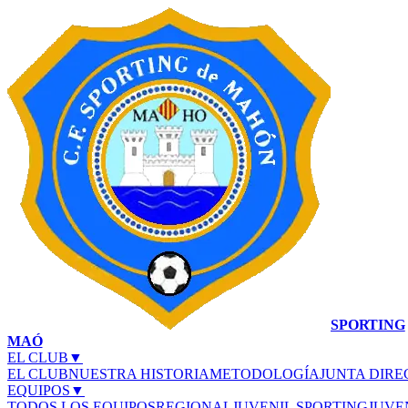
SPORTING
MAÓ
EL CLUB
▼
EL CLUB
NUESTRA HISTORIA
METODOLOGÍA
JUNTA DIRE
EQUIPOS
▼
TODOS LOS EQUIPOS
REGIONAL
JUVENIL SPORTING
JUVE