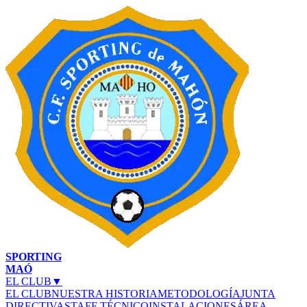
SPORTING
MAÓ
EL CLUB
▼
EL CLUB
NUESTRA HISTORIA
METODOLOGÍA
JUNTA
DIRECTIVA
STAFF TÉCNICO
INSTALACIONES
ÁREA