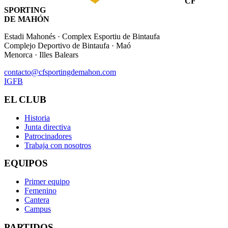
CF
SPORTING
DE MAHÓN
Estadi Mahonés · Complex Esportiu de Bintaufa
Complejo Deportivo de Bintaufa · Maó
Menorca · Illes Balears
contacto@cfsportingdemahon.com
IG
FB
EL CLUB
Historia
Junta directiva
Patrocinadores
Trabaja con nosotros
EQUIPOS
Primer equipo
Femenino
Cantera
Campus
PARTIDOS