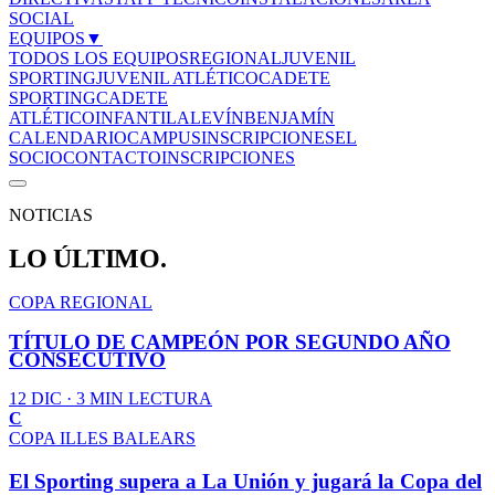
SOCIAL
EQUIPOS
▼
TODOS LOS EQUIPOS
REGIONAL
JUVENIL
SPORTING
JUVENIL ATLÉTICO
CADETE
SPORTING
CADETE
ATLÉTICO
INFANTIL
ALEVÍN
BENJAMÍN
CALENDARIO
CAMPUS
INSCRIPCIONES
EL
SOCIO
CONTACTO
INSCRIPCIONES
NOTICIAS
LO ÚLTIMO.
COPA REGIONAL
TÍTULO DE CAMPEÓN POR SEGUNDO AÑO
CONSECUTIVO
12 DIC
· 3 MIN LECTURA
C
COPA ILLES BALEARS
El Sporting supera a La Unión y jugará la Copa del