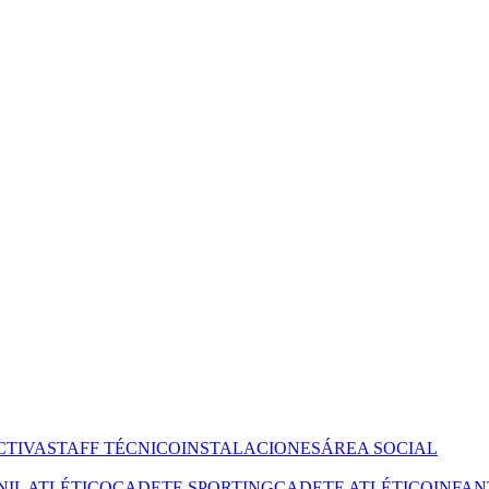
CTIVA
STAFF TÉCNICO
INSTALACIONES
ÁREA SOCIAL
NIL ATLÉTICO
CADETE SPORTING
CADETE ATLÉTICO
INFAN