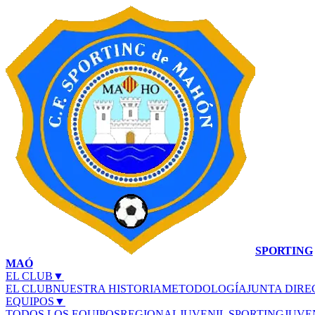
SPORTING
MAÓ
EL CLUB
▼
EL CLUB
NUESTRA HISTORIA
METODOLOGÍA
JUNTA DIRE
EQUIPOS
▼
TODOS LOS EQUIPOS
REGIONAL
JUVENIL SPORTING
JUVE